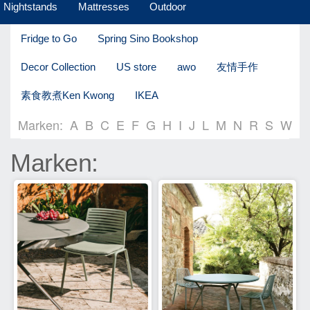
Nightstands
Mattresses
Outdoor
Fridge to Go
Spring Sino Bookshop
Decor Collection
US store
awo
友情手作
素食教煮Ken Kwong
IKEA
Marken:
A
B
C
E
F
G
H
I
J
L
M
N
R
S
W
Marken: