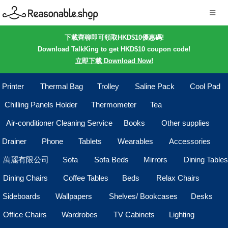
下載齊聊即可領取HKD$10優惠碼!
Download TalkKing to get HKD$10 coupon code!
立即下載 Download Now!
Printer
Thermal Bag
Trolley
Saline Pack
Cool Pad
Chilling Panels Holder
Thermometer
Tea
Air-conditioner Cleaning Service
Books
Other supplies
Drainer
Phone
Tablets
Wearables
Accessories
萬麗有限公司
Sofa
Sofa Beds
Mirrors
Dining Tables
Dining Chairs
Coffee Tables
Beds
Relax Chairs
Sideboards
Wallpapers
Shelves/ Bookcases
Desks
Office Chairs
Wardrobes
TV Cabinets
Lighting