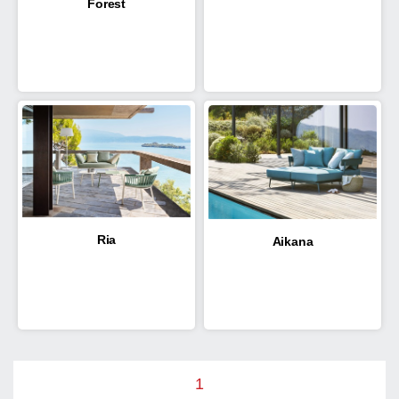
Forest
Ria
Aikana
1