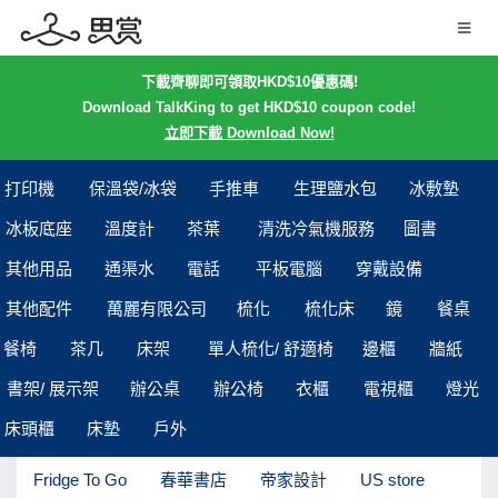
下載齊聊即可領取HKD$10優惠碼!
Download TalkKing to get HKD$10 coupon code!
立即下載 Download Now!
打印機
保溫袋/冰袋
手推車
生理鹽水包
冰敷墊
冰板底座
溫度計
茶葉
清洗冷氣機服務
圖書
其他用品
通渠水
電話
平板電腦
穿戴設備
其他配件
萬麗有限公司
梳化
梳化床
鏡
餐桌
餐椅
茶几
床架
單人梳化/ 舒適椅
邊櫃
牆紙
書架/ 展示架
辦公桌
辦公椅
衣櫃
電視櫃
燈光
床頭櫃
床墊
戶外
Fridge To Go
春華書店
帝家設計
US store