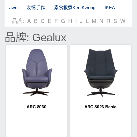
awo
友情手作
素食教煮Ken Kwong
IKEA
品牌:
A
B
C
E
F
G
H
I
J
L
M
N
R
S
W
品牌: Gealux
ARC 8030
ARC 8026 Basic