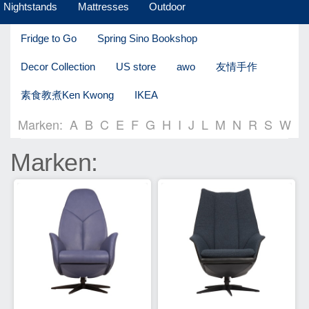
Nightstands
Mattresses
Outdoor
Fridge to Go
Spring Sino Bookshop
Decor Collection
US store
awo
友情手作
素食教煮Ken Kwong
IKEA
Marken:
A
B
C
E
F
G
H
I
J
L
M
N
R
S
W
Marken: