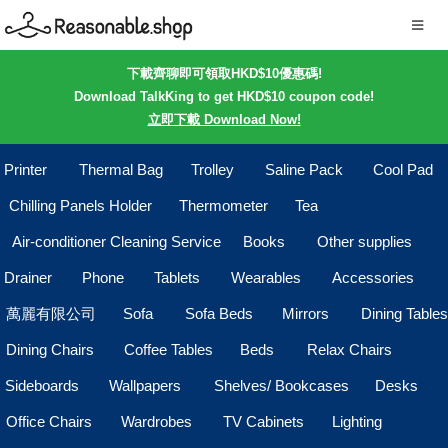
下載齊聊即可領取HKD$10優惠碼!
Download TalkKing to get HKD$10 coupon code!
立即下載 Download Now!
Printer
Thermal Bag
Trolley
Saline Pack
Cool Pad
Chilling Panels Holder
Thermometer
Tea
Air-conditioner Cleaning Service
Books
Other supplies
Drainer
Phone
Tablets
Wearables
Accessories
萬麗有限公司
Sofa
Sofa Beds
Mirrors
Dining Tables
Dining Chairs
Coffee Tables
Beds
Relax Chairs
Sideboards
Wallpapers
Shelves/ Bookcases
Desks
Office Chairs
Wardrobes
TV Cabinets
Lighting