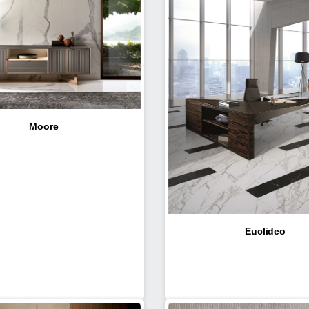
Moore
Euclideo