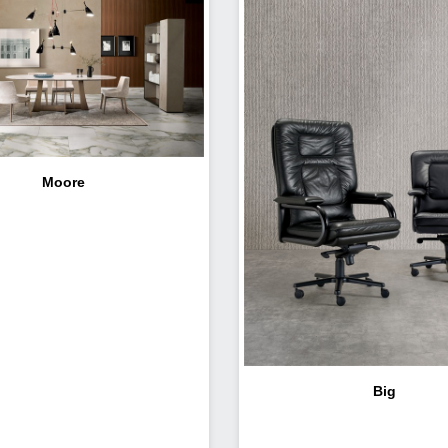
Moore
Big