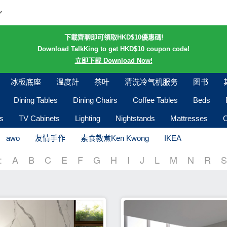
下載齊聊即可領取HKD$10優惠碼!
Download TalkKing to get HKD$10 coupon code!
立即下載 Download Now!
冰板底座
溫度計
茶叶
清洗冷气机服务
图书
Dining Tables
Dining Chairs
Coffee Tables
Beds
s
TV Cabinets
Lighting
Nightstands
Mattresses
O
awo
友情手作
素食教煮Ken Kwong
IKEA
:
A
B
C
E
F
G
H
I
J
L
M
N
R
S