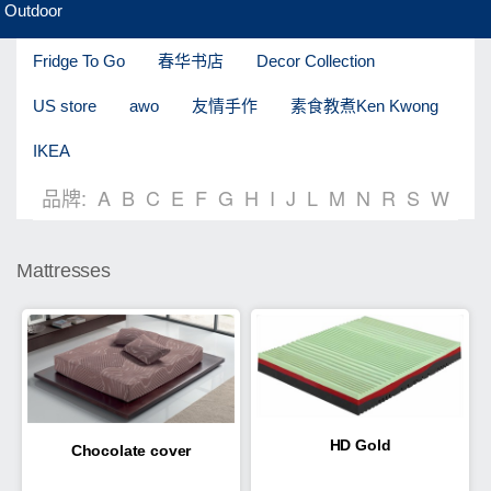
Outdoor
Fridge To Go
春华书店
Decor Collection
US store
awo
友情手作
素食教煮Ken Kwong
IKEA
品牌:
A
B
C
E
F
G
H
I
J
L
M
N
R
S
W
Mattresses
HD Gold
Chocolate cover