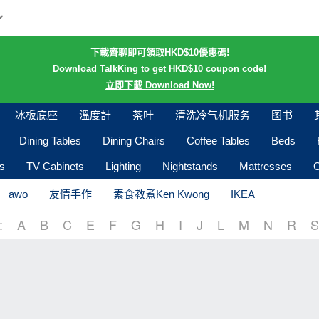
下載齊聊即可領取HKD$10優惠碼!
Download TalkKing to get HKD$10 coupon code!
立即下載 Download Now!
冰板底座
溫度計
茶叶
清洗冷气机服务
图书
Dining Tables
Dining Chairs
Coffee Tables
Beds
s
TV Cabinets
Lighting
Nightstands
Mattresses
O
awo
友情手作
素食教煮Ken Kwong
IKEA
:
A
B
C
E
F
G
H
I
J
L
M
N
R
S