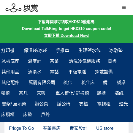
下載齊聊即可領取HKD$10優惠碼!
Download TalkKing to get HKD$10 coupon code!
立即下載 Download Now!
打印機
保溫袋/冰袋
手推車
生理鹽水包
冰敷墊
冰板底座
溫度計
茶葉
清洗冷氣機服務
圖書
其他用品
通渠水
電話
平板電腦
穿戴設備
其他配件
萬麗有限公司
梳化
梳化床
鏡
餐桌
餐椅
茶几
床架
單人梳化/ 舒適椅
邊櫃
牆紙
書架/ 展示架
辦公桌
辦公椅
衣櫃
電視櫃
燈光
床頭櫃
床墊
戶外
Fridge To Go
春華書店
帝家設計
US store