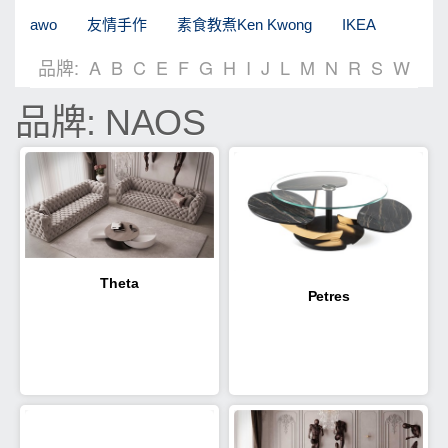
awo
友情手作
素食教煮Ken Kwong
IKEA
品牌:
A
B
C
E
F
G
H
I
J
L
M
N
R
S
W
品牌: NAOS
Theta
Petres