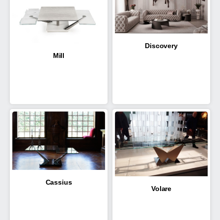
Discovery
Mill
Cassius
Volare