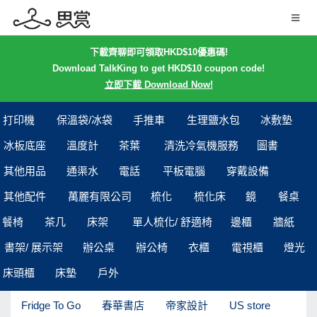
下載齊聊即可領取HKD$10優惠碼!
Download TalkKing to get HKD$10 coupon code!
立即下載 Download Now!
打印機
保溫袋/冰袋
手推車
生理鹽水包
冰敷墊
冰板底座
溫度計
茶葉
清洗冷氣機服務
圖書
其他用品
通渠水
電話
平板電腦
穿戴設備
其他配件
萬麗有限公司
梳化
梳化床
鏡
餐桌
餐椅
茶几
床架
單人梳化/ 舒適椅
邊櫃
牆紙
書架/ 展示架
辦公桌
辦公椅
衣櫃
電視櫃
燈光
床頭櫃
床墊
戶外
Fridge To Go
春華書店
帝家設計
US store