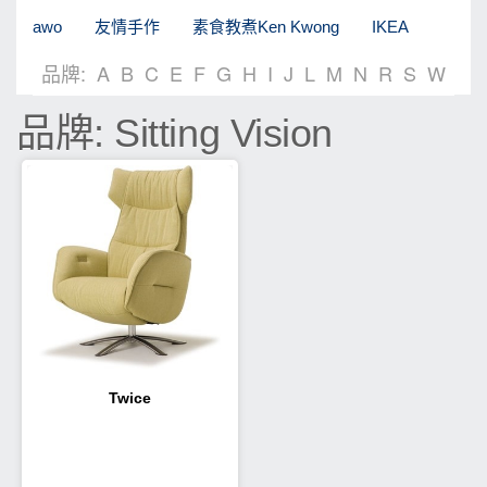
awo
友情手作
素食教煮Ken Kwong
IKEA
品牌:
A
B
C
E
F
G
H
I
J
L
M
N
R
S
W
品牌: Sitting Vision
Twice