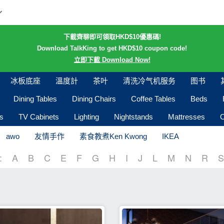
下載齊聊即可領取HKD$10優惠碼!
Download TalkKing to get HKD$10 coupon code!
立即下載 Download Now!
冰板底座
溫度計
茶叶
清洗冷气机服务
图书
Dining Tables
Dining Chairs
Coffee Tables
Beds
s
TV Cabinets
Lighting
Nightstands
Mattresses
O
awo
友情手作
素食教煮Ken Kwong
IKEA
:
A
B
C
E
F
G
H
I
J
L
M
N
R
S