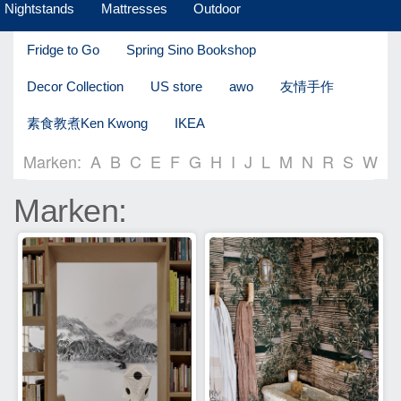
Nightstands
Mattresses
Outdoor
Fridge to Go
Spring Sino Bookshop
Decor Collection
US store
awo
友情手作
素食教煮Ken Kwong
IKEA
Marken:
A
B
C
E
F
G
H
I
J
L
M
N
R
S
W
Marken: