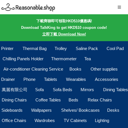
下載齊聊即可領取HKD$10優惠碼!
Download TalkKing to get HKD$10 coupon code!
立即下載 Download Now!
Printer
Thermal Bag
Trolley
Saline Pack
Cool Pad
Chilling Panels Holder
Thermometer
Tea
Air-conditioner Cleaning Service
Books
Other supplies
Drainer
Phone
Tablets
Wearables
Accessories
萬麗有限公司
Sofa
Sofa Beds
Mirrors
Dining Tables
Dining Chairs
Coffee Tables
Beds
Relax Chairs
Sideboards
Wallpapers
Shelves/ Bookcases
Desks
Office Chairs
Wardrobes
TV Cabinets
Lighting