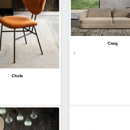
Craig
1
Chole