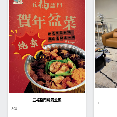
五福臨門純素盆菜
1
398