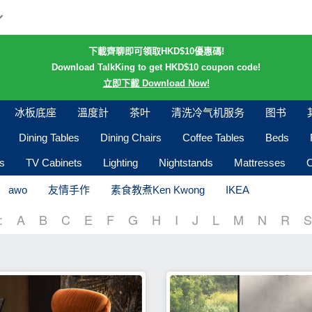
下載齊聊即可領取HKD$10優惠碼!
Download TalkKing to get HKD$10 coupon code!
立即下載 Download Now!
冰板底座
溫度計
茶叶
清洗冷气机服务
图书
Dining Tables
Dining Chairs
Coffee Tables
Beds
s
TV Cabinets
Lighting
Nightstands
Mattresses
O
awo
友情手作
素食教煮Ken Kwong
IKEA
:
A
B
C
E
F
G
H
I
J
L
M
N
R
S