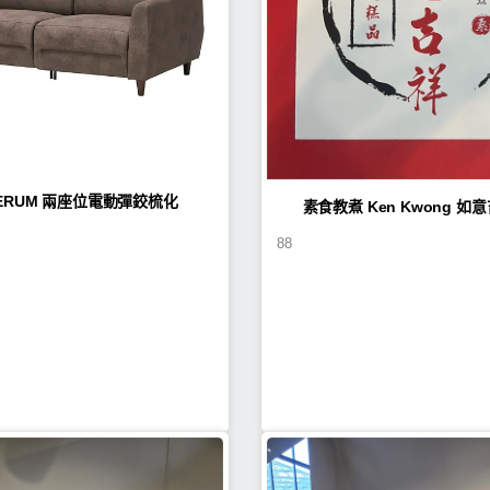
LERUM 兩座位電動彈鉸梳化
素食教煮 Ke
88