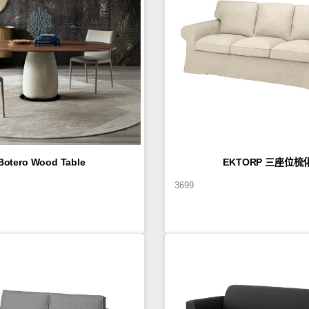
Botero Wood Table
EKTORP 三座位梳
3699