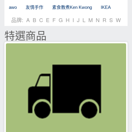
awo
友情手作
素食教煮Ken Kwong
IKEA
品牌:
A
B
C
E
F
G
H
I
J
L
M
N
R
S
W
特選商品