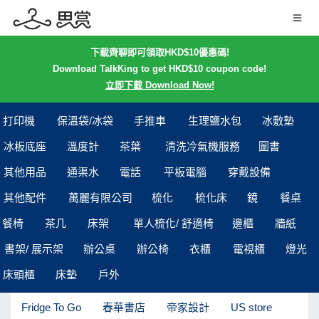
下載齊聊即可領取HKD$10優惠碼!
Download TalkKing to get HKD$10 coupon code!
立即下載 Download Now!
打印機
保溫袋/冰袋
手推車
生理鹽水包
冰敷墊
冰板底座
溫度計
茶葉
清洗冷氣機服務
圖書
其他用品
通渠水
電話
平板電腦
穿戴設備
其他配件
萬麗有限公司
梳化
梳化床
鏡
餐桌
餐椅
茶几
床架
單人梳化/ 舒適椅
邊櫃
牆紙
書架/ 展示架
辦公桌
辦公椅
衣櫃
電視櫃
燈光
床頭櫃
床墊
戶外
Fridge To Go
春華書店
帝家設計
US store