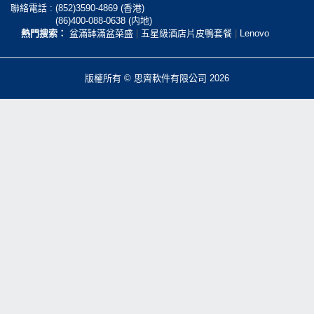
聯絡電話 :
(852)3590-4869 (香港)
(86)400-088-0638 (内地)
熱門搜索：
盆滿缽滿盆菜盛
|
五星級酒店片皮鴨套餐
|
Lenovo
版權所有 © 思齊軟件有限公司 2026