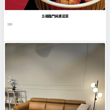
五福臨門純素盆菜
398