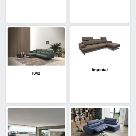
Imperial
I842