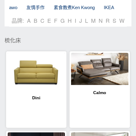
awo
友情手作
素食教煮Ken Kwong
IKEA
品牌:
A
B
C
E
F
G
H
I
J
L
M
N
R
S
W
梳化床
Calmo
Dini