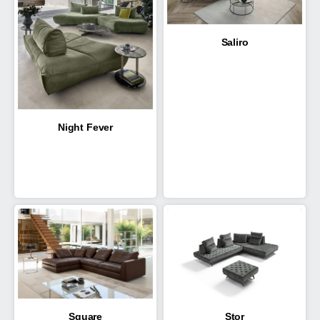
Saliro
Night Fever
Square
Stor