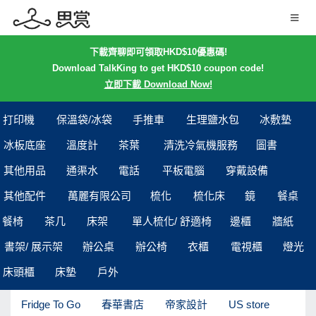
下載齊聊即可領取HKD$10優惠碼!
Download TalkKing to get HKD$10 coupon code!
立即下載 Download Now!
打印機
保溫袋/冰袋
手推車
生理鹽水包
冰敷墊
冰板底座
溫度計
茶葉
清洗冷氣機服務
圖書
其他用品
通渠水
電話
平板電腦
穿戴設備
其他配件
萬麗有限公司
梳化
梳化床
鏡
餐桌
餐椅
茶几
床架
單人梳化/ 舒適椅
邊櫃
牆紙
書架/ 展示架
辦公桌
辦公椅
衣櫃
電視櫃
燈光
床頭櫃
床墊
戶外
Fridge To Go
春華書店
帝家設計
US store