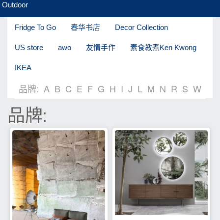
Outdoor
Fridge To Go
春华书店
Decor Collection
US store
awo
友情手作
素食教煮Ken Kwong
IKEA
品牌:
A
B
C
E
F
G
H
I
J
L
M
N
R
S
W
品牌: