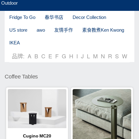
Outdoor
Fridge To Go
春华书店
Decor Collection
US store
awo
友情手作
素食教煮Ken Kwong
IKEA
品牌:
A
B
C
E
F
G
H
I
J
L
M
N
R
S
W
Coffee Tables
Cugino MC20