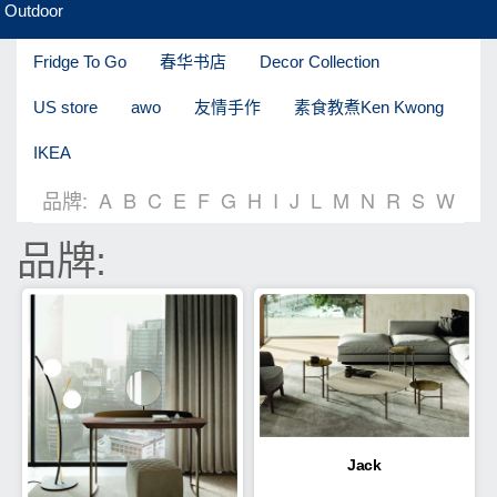
Outdoor
Fridge To Go
春华书店
Decor Collection
US store
awo
友情手作
素食教煮Ken Kwong
IKEA
品牌:
A
B
C
E
F
G
H
I
J
L
M
N
R
S
W
品牌:
Jack