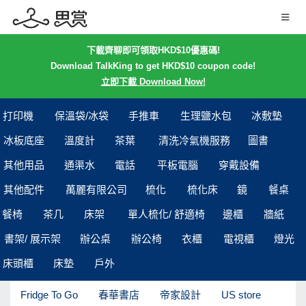
下載齊聊即可領取HKD$10優惠碼!
Download TalkKing to get HKD$10 coupon code!
立即下載 Download Now!
打印機
保溫袋/冰袋
手推車
生理鹽水包
冰敷墊
冰板底座
溫度計
茶葉
清洗冷氣機服務
圖書
其他用品
通渠水
電話
平板電腦
穿戴設備
其他配件
萬麗有限公司
梳化
梳化床
鏡
餐桌
餐椅
茶几
床架
單人梳化/ 舒適椅
邊櫃
牆紙
書架/ 展示架
辦公桌
辦公椅
衣櫃
電視櫃
燈光
床頭櫃
床墊
戶外
Fridge To Go
春華書店
帝家設計
US store