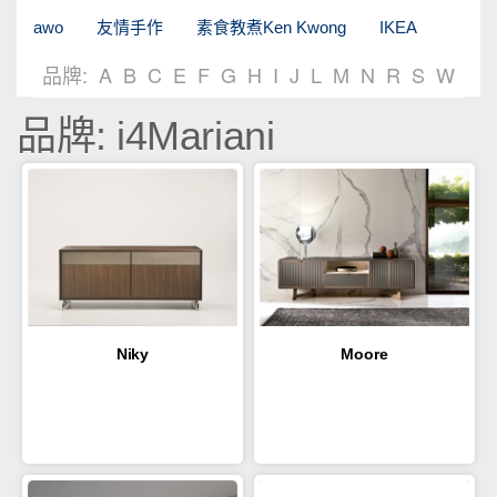
awo
友情手作
素食教煮Ken Kwong
IKEA
品牌:
A
B
C
E
F
G
H
I
J
L
M
N
R
S
W
品牌: i4Mariani
Niky
Moore