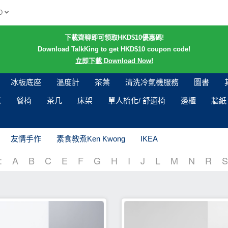
D
下載齊聊即可領取HKD$10優惠碼!
Download TalkKing to get HKD$10 coupon code!
立即下載 Download Now!
冰板底座
溫度計
茶葉
清洗冷氣機服務
圖書
桌
餐椅
茶几
床架
單人梳化/ 舒適椅
邊櫃
牆紙
友情手作
素食教煮Ken Kwong
IKEA
:
A
B
C
E
F
G
H
I
J
L
M
N
R
S