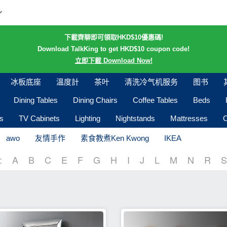
下載齊聊即可領取HKD$10優惠碼!
Download TalkKing to get HKD$10 coupon code!
立即下載 Download Now!
冰板底座
溫度計
茶叶
清洗冷气机服务
图书
Dining Tables
Dining Chairs
Coffee Tables
Beds
s
TV Cabinets
Lighting
Nightstands
Mattresses
O
awo
友情手作
素食教煮Ken Kwong
IKEA
:
A
B
C
E
F
G
H
I
J
L
M
N
R
S