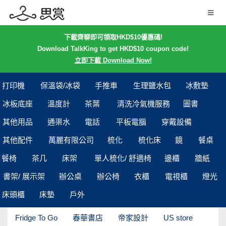
下載齊聊即可領取HKD$10優惠碼!
Download TalkKing to get HKD$10 coupon code!
立即下載 Download Now!
打印機
保溫袋/冰袋
手推車
生理鹽水包
冰敷墊
冰板底座
溫度計
茶葉
清洗冷氣機服務
圖書
其他用品
通渠水
電話
平板電腦
穿戴設備
其他配件
萬麗有限公司
梳化
梳化床
鏡
餐桌
餐椅
茶几
床架
單人梳化/ 舒適椅
邊櫃
牆紙
書架/ 展示架
辦公桌
辦公椅
衣櫃
電視櫃
燈光
床頭櫃
床墊
戶外
Fridge To Go
春華書店
帝家設計
US store