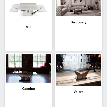
Discovery
Mill
Cassius
Volare