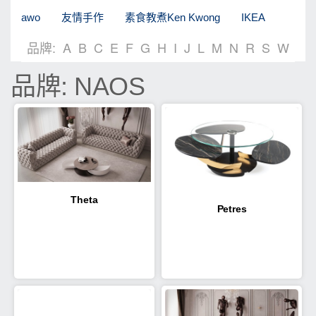
awo
友情手作
素食教煮Ken Kwong
IKEA
品牌:
A
B
C
E
F
G
H
I
J
L
M
N
R
S
W
品牌: NAOS
Theta
Petres