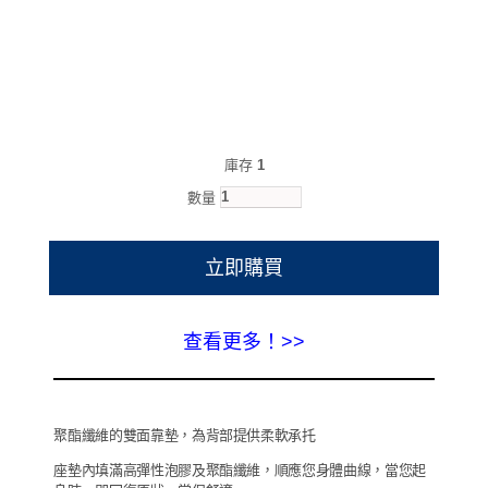
庫存
1
數量
立即購買
查看更多！>>
聚酯纖維的雙面靠墊，為背部提供柔軟承托
座墊內填滿高彈性泡膠及聚酯纖維，順應您身體曲線，當您起