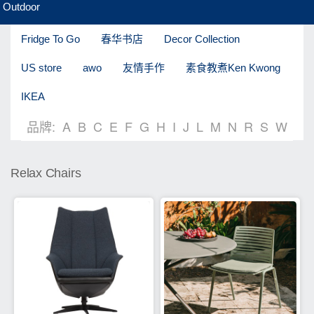
Outdoor
Fridge To Go
春华书店
Decor Collection
US store
awo
友情手作
素食教煮Ken Kwong
IKEA
品牌:
A
B
C
E
F
G
H
I
J
L
M
N
R
S
W
Relax Chairs