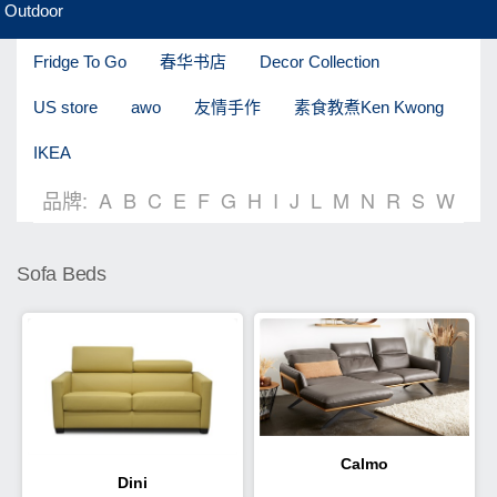
Outdoor
Fridge To Go
春华书店
Decor Collection
US store
awo
友情手作
素食教煮Ken Kwong
IKEA
品牌:
A
B
C
E
F
G
H
I
J
L
M
N
R
S
W
Sofa Beds
Calmo
Dini