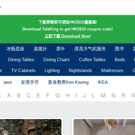
下載齊聊即可領取HKD$10優惠碼!
Download TalkKing to get HKD$10 coupon code!
立即下載 Download Now!
冰板底座
溫度計
茶叶
清洗冷气机服务
图书
Dining Tables
Dining Chairs
Coffee Tables
Beds
s
TV Cabinets
Lighting
Nightstands
Mattresses
O
awo
友情手作
素食教煮Ken Kwong
IKEA
:
A
B
C
E
F
G
H
I
J
L
M
N
R
S