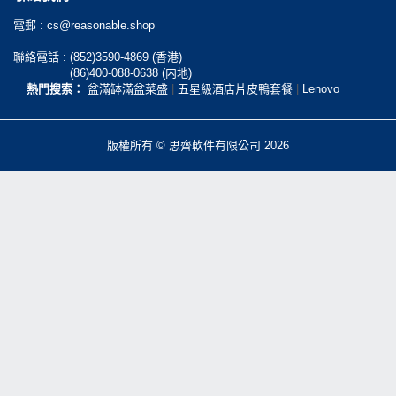
電郵 :
cs@reasonable.shop
聯絡電話 :
(852)3590-4869 (香港)
(86)400-088-0638 (内地)
熱門搜索：
盆滿缽滿盆菜盛
|
五星級酒店片皮鴨套餐
|
Lenovo
版權所有 © 思齊軟件有限公司 2026