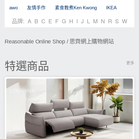
awo
友情手作
素食教煮Ken Kwong
IKEA
品牌:
A
B
C
E
F
G
H
I
J
L
M
N
R
S
W
Reasonable Online Shop / 思齊網上購物網站
特選商品
更多