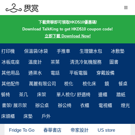
下載齊聊即可領取HKD$10優惠碼!
Download TalkKing to get HKD$10 coupon code!
立即下載 Download Now!
打印機
保溫袋/冰袋
手推車
生理鹽水包
冰敷墊
冰板底座
溫度計
茶葉
清洗冷氣機服務
圖書
其他用品
通渠水
電話
平板電腦
穿戴設備
其他配件
萬麗有限公司
梳化
梳化床
鏡
餐桌
餐椅
茶几
床架
單人梳化/ 舒適椅
邊櫃
牆紙
書架/ 展示架
辦公桌
辦公椅
衣櫃
電視櫃
燈光
床頭櫃
床墊
戶外
Fridge To Go
春華書店
帝家設計
US store